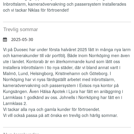
Inbrottslarm, kameraövervakning och passersystem installerades
och vi tackar Niklas för förtroendet!
Trevlig sommar
2025-05-30
Vi på Duosec har under första halvåret 2025 fått in många nya larm
och kamerakunder till vår portfölj. Både inom Norrköping men även
ute i landet. Kontorab är en återkommande kund som låtit oss
installera inbrottslarm i tio nya städer, där vi bland annat varit i
Malmö, Lund, Helsingborg, Kristinehamn och Göteborg. I
Norrköping har vi nyss färdigställt arbetet med inbrottslarm,
kameraövervakning och passersystem i Exisos nya kontor på
Kungsängen. Även Hälsa Apotek i Ljura har fått en anläggning i
Larmklass 1 godkänd av oss. Johnells i Norrköping har fått en i
Larmklass 2.
Vi tackar alla nya och gamla kunder för förtroendet.
Vi vill också passa på att önska en trevlig och härlig sommar.