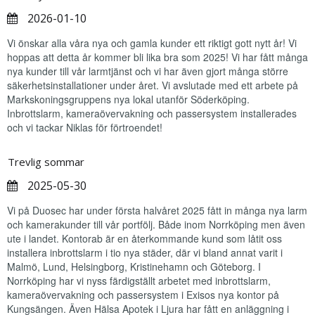
2026-01-10
Vi önskar alla våra nya och gamla kunder ett riktigt gott nytt år! Vi
hoppas att detta år kommer bli lika bra som 2025! Vi har fått många
nya kunder till vår larmtjänst och vi har även gjort många större
säkerhetsinstallationer under året. Vi avslutade med ett arbete på
Markskoningsgruppens nya lokal utanför Söderköping.
Inbrottslarm, kameraövervakning och passersystem installerades
och vi tackar Niklas för förtroendet!
Trevlig sommar
2025-05-30
Vi på Duosec har under första halvåret 2025 fått in många nya larm
och kamerakunder till vår portfölj. Både inom Norrköping men även
ute i landet. Kontorab är en återkommande kund som låtit oss
installera inbrottslarm i tio nya städer, där vi bland annat varit i
Malmö, Lund, Helsingborg, Kristinehamn och Göteborg. I
Norrköping har vi nyss färdigställt arbetet med inbrottslarm,
kameraövervakning och passersystem i Exisos nya kontor på
Kungsängen. Även Hälsa Apotek i Ljura har fått en anläggning i