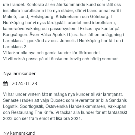
ute i landet. Kontorab är en återkommande kund som låtit oss
installera inbrottslarm i tio nya städer, där vi bland annat varit i
Malmö, Lund, Helsingborg, Kristinehamn och Göteborg. I
Norrköping har vi nyss färdigställt arbetet med inbrottslarm,
kameraövervakning och passersystem i Exisos nya kontor på
Kungsängen. Även Hälsa Apotek i Ljura har fått en anläggning i
Larmklass 1 godkänd av oss. Johnells i Norrköping har fått en i
Larmklass 2.
Vi tackar alla nya och gamla kunder för förtroendet.
Vi vill också passa på att önska en trevlig och härlig sommar.
Nya larmkunder
2024-01-23
Vi har under vintern fått in många nya kunder till vår larmtjänst.
Senaste i raden att välja Duosec som leverantör är bl a Sandahls
Logistik, Sportlogistik, Östsvenska Handelskammaren, Vaxkupan
och Restaurang The Knife. Vi tackar alla kunder för ett fantastiskt
2023 och ser fram emot ett lika bra 2024.
Ny kamerakund